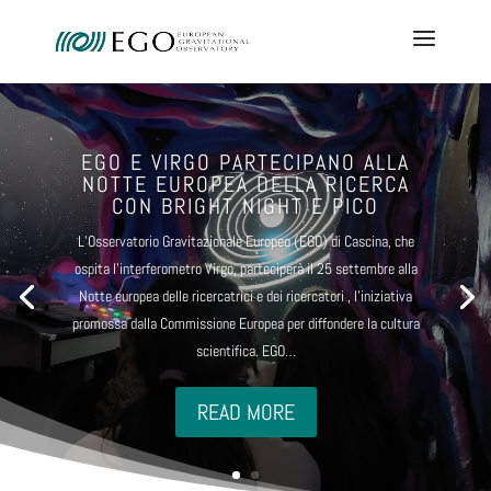
EGO E VIRGO PARTECIPANO ALLA
NOTTE EUROPEA DELLA RICERCA
CON BRIGHT NIGHT E PICO
L’Osservatorio Gravitazionale Europeo (EGO) di Cascina, che
ospita l’interferometro Virgo, parteciperà il 25 settembre alla
Notte europea delle ricercatrici e dei ricercatori , l’iniziativa
promossa dalla Commissione Europea per diffondere la cultura
scientifica. EGO…
READ MORE