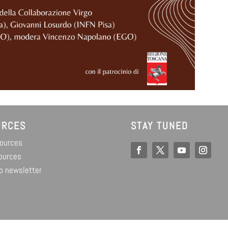
URCES
STAY TUNED
sources
ources
o newsletter