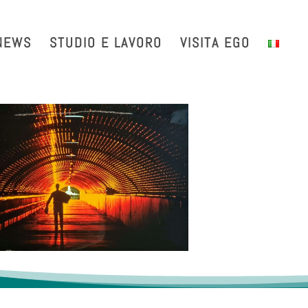
with us
Intranet
EGO TDS
EGO Taxi
CRAL EGO-VIRGO
NEWS
STUDIO E LAVORO
VISITA EGO