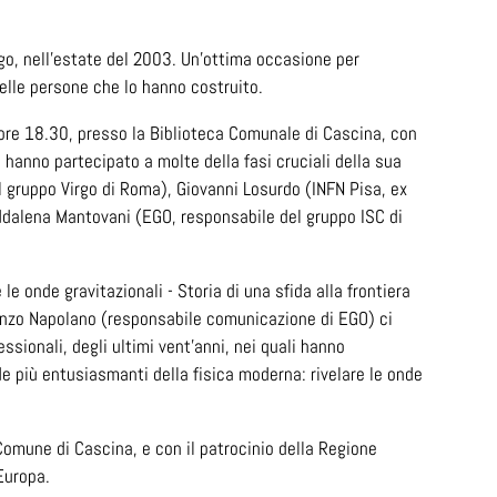
rgo, nell’estate del 2003. Un’ottima occasione per
delle persone che lo hanno costruito.
ore 18.30, presso la Biblioteca Comunale di Cascina, con
e hanno partecipato a molte della fasi cruciali della sua
l gruppo Virgo di Roma), Giovanni Losurdo (INFN Pisa, ex
ddalena Mantovani (EGO, responsabile del gruppo ISC di
 le onde gravitazionali - Storia di una sfida alla frontiera
enzo Napolano (responsabile comunicazione di EGO) ci
sionali, degli ultimi vent’anni, nei quali hanno
de più entusiasmanti della fisica moderna: rivelare le onde
 Comune di Cascina, e con il patrocinio della Regione
Europa.