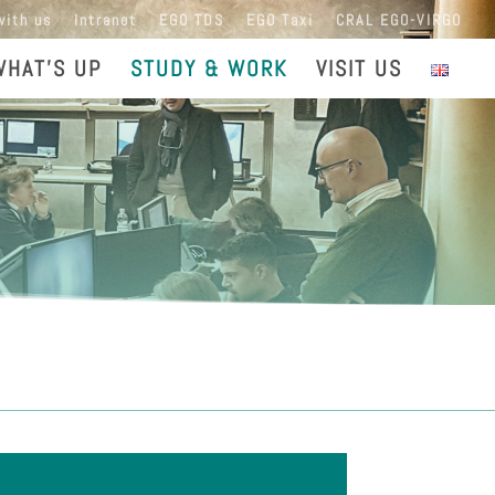
with us
Intranet
EGO TDS
EGO Taxi
CRAL EGO-VIRGO
WHAT’S UP
STUDY & WORK
VISIT US