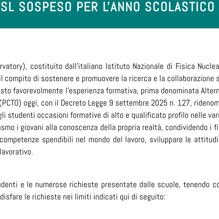
FSL SOSPESO PER L'ANNO SCOLASTICO
vatory), costituito dall’italiano Istituto Nazionale di Fisica Nucle
 il compito di sostenere e promuovere la ricerca e la collaborazione 
 visto favorevolmente l’esperienza formativa, prima denominata Alt
 (PCTO) oggi, con il Decreto Legge 9 settembre 2025 n. 127, rideno
li studenti occasioni formative di alto e qualificato profilo nelle vari
smo i giovani alla conoscenza della propria realtà, condividendo i fi
competenze spendibili nel mondo del lavoro, sviluppare le attitudin
lavorativo.
udenti e le numerose richieste presentate dalle scuole, tenendo con
fare le richieste nei limiti indicati qui di seguito: