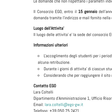
Le domande che non rispettano i parametri indi
Il Consorzio EGO, entro il
15 gennaio
dell’ann
domanda tramite l’indirizzo e-mail fornito nell
Luogo dell'Attivita'
Il luogo delle attivita' e' la sede del consorzi
Informazioni ulteriori
L'accoglimento degli studenti per i perio
alcuna retribuzione.
Durante i giorni di attivita' di ciascun st
Considerando che per raggiungere il sito 
Contatto EGO
Lara Coltelli
Dipartimento d'Amministrazione 1, Ufficio Ris
Email:
lara.coltelli@ego-gw.it
Telefono: +39 050 75 2421