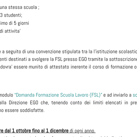
 una stessa scuola ;
 3 studenti;
imo di 5 giorni
i attivita’
 a seguito di una convenzione stipulata tra la l’istituzione scolast
denti destinati a svolgere la FSL presso EGO tramite la sottoscrizion
dovra’ essere munito di attestato inerente il corso di formazione ob
l modulo
“Domanda Formazione Scuola Lavoro (FSL)”
e ad inviarlo a
s
a Direzione EGO che, tenendo conto dei limiti elencati in prec
no essere soddisfatte.
re dal
1 ottobre
fino al
1 dicembre
di ogni anno.