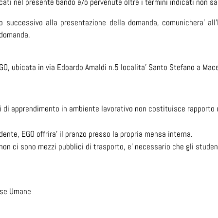
cati nel presente bando e/o pervenute oltre i termini
indicati non s
o successivo alla presentazione della domanda, comunichera’ all’Is
a domanda.
o EGO, ubicata in via Edoardo Amaldi n.5 localita' Santo Stefano a Mac
di di apprendimento in ambiente lavorativo non costituisce rapporto
udente, EGO offrira' il pranzo presso la propria mensa interna.
non ci sono mezzi pubblici di trasporto, e' necessario che gli studen
orse Umane