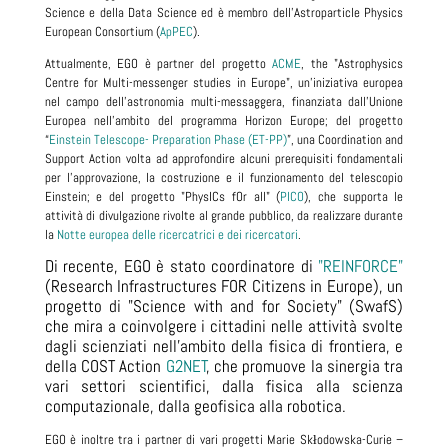
Science e della Data Science ed è membro dell’Astroparticle Physics
European Consortium (
ApPEC
).
Attualmente, EGO è partner del progetto
ACME
, the "
Astrophysics
Centre for Multi-messenger studies in Europe",
un'iniziativa europea
nel campo dell'astronomia multi-messaggera, finanziata dall'Unione
Europea nell'ambito del programma Horizon Europe;
del progetto
“
Einstein Telescope- Preparation Phase (ET-PP)
”, una Coordination and
Support Action volta ad approfondire
alcuni prerequisiti fondamentali
per l’approvazione, la costruzione e il funzionamento del telescopio
Einstein;
e del progetto "PhysICs fOr all"
(
PICO
),
che supporta le
attività di divulgazione rivolte al grande pubblico, da realizzare durante
la
Notte europea delle ricercatrici e dei ricercatori
.
Di recente, EGO è stato coordinatore di
"REINFORCE"
(Research Infrastructures FOR Citizens in Europe), un
progetto di "Science with and for Society" (SwafS)
che mira a coinvolgere i cittadini nelle attività svolte
dagli scienziati nell'ambito della fisica di frontiera, e
della COST Action
G2NET
, che promuove la sinergia tra
vari settori scientifici, dalla fisica alla scienza
computazionale, dalla geofisica alla robotica.
EGO è inoltre tra i partner di vari progetti
Marie Skłodowska-Curie –