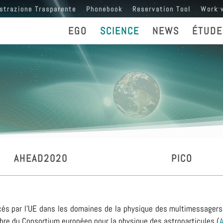
strazione Trasparente
Phonebook
Reservation Tool
Work 
EGO
SCIENCE
NEWS
ÉTUDE
AHEAD2020
PICO
cés par l'UE dans les domaines de la physique des multimessagers, 
embre du Consortium européen pour la physique des astroparticules (