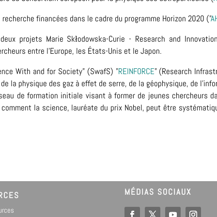
 recherche financées dans le cadre du programme Horizon 2020 ("
A
 deux projets Marie Skłodowska-Curie - Research and Innovatio
cheurs entre l'Europe, les États-Unis et le Japon.
ence With and for Society" (SwafS) "
REINFORCE
" (Research Infrast
de la physique des gaz à effet de serre, de la géophysique, de l'info
éseau de formation initiale visant à former de jeunes chercheurs 
comment la science, lauréate du prix Nobel, peut être systématiq
MÉDIAS SOCIAUX
RCES
ources