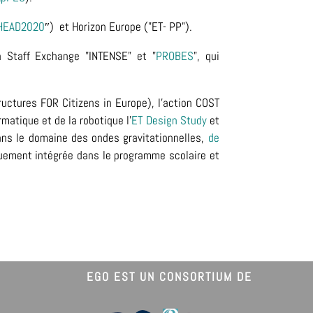
HEAD2020
″)
et Horizon Europe ("ET- PP").
n Staff Exchange "INTENSE
" et "
PROBES
", qui
ructures FOR Citizens in Europe), l'action COST
rmatique et de la robotique l'
ET Design Study
et
dans le domaine des ondes gravitationnelles,
de
uement intégrée dans le programme scolaire et
EGO EST UN CONSORTIUM DE