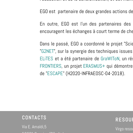
EGO est partenaire de deux grandes actions de
En outre, EGO est l'un des partenaires des
encouragent les échanges à court terme de cher
Dans le passé, EGO a coordonné le projet "Sci
"
G2NET
", sur la synergie des techniques issues 
ELiTES
et a été partenaire de
GraWIToN
, un r
FRONTIERS
, un projet
ERASMUS+
qui démontre 
de
"
ESCAPE
" (H2020-INFRAEOSC-04-2018).
CONTACTS
RESOU
Via E. Amaldi,5
Virgo res