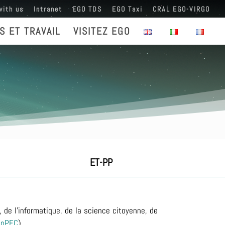
with us
Intranet
EGO TDS
EGO Taxi
CRAL EGO-VIRGO
S ET TRAVAIL
VISITEZ EGO
ET-PP
de l'informatique, de la science citoyenne, de
ApPEC
).