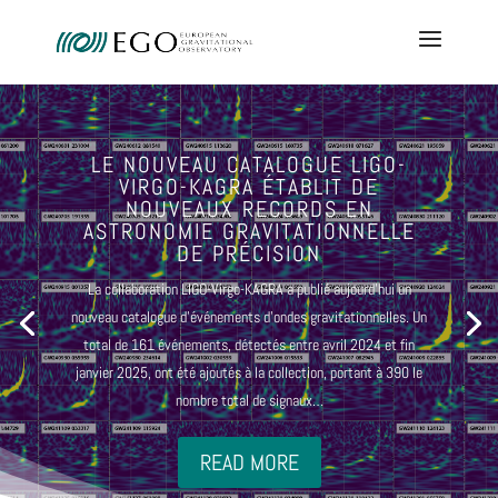
LE NOUVEAU CATALOGUE LIGO-
VIRGO-KAGRA ÉTABLIT DE
NOUVEAUX RECORDS EN
ASTRONOMIE GRAVITATIONNELLE
DE PRÉCISION
La collaboration LIGO-Virgo-KAGRA a publié aujourd’hui un
nouveau catalogue d’événements d’ondes gravitationnelles. Un
total de 161 événements, détectés entre avril 2024 et fin
janvier 2025, ont été ajoutés à la collection, portant à 390 le
nombre total de signaux…
READ MORE