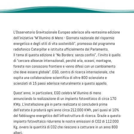
L’Osservatorio Gravitazionale Europeo aderisce alla ventesima edizione
dell’iniziativa “M’Illumino di Meno - Giornata nazionale del risparmio
energetico e degli stili di vita sostenibili”, promossa dal programma
radiofonico Caterpillar e istituita ufficialmente dal Parlamento.
Il tema di questa edizione è “No Borders: senza confini”, l’invito è quello
di “cercare alleanze internazionali, perché aria, oceani, montagne,
foreste non conoscono frontiere e vanno difesi con un cambiamento
che deve essere globale”. EGO, centro di ricerca internazionale, che
ospita una collaborazione scientifica di oltre 800 scienziate e
scienziati di 15 paesi aderisce naturalmente a questo appello.
Quest’anno, in particolare, EGO celebra M’illumino di meno
annunciando la realizzazione di un impianto fotovoltaico di circa 170
KWp. L’installazione già in parte realizzata si concluderà prima
dell’estate è produrrà ogni anno circa 212.000 KWh, pari quasi al 10%
del fabbisogno energetico dell’infrastruttura di ricerca. Grazie a questo
impianto fotovoltaico ridurremo le nostre emissioni di CO2 di 112.000
Kg, ovvero la quantità di CO2 che riescono a catturare in un anno 800
alberi.