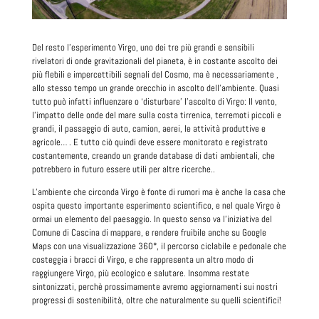
Del resto l’esperimento Virgo, uno dei tre più grandi e sensibili
rivelatori di onde gravitazionali del pianeta, è in costante ascolto dei
più flebili e impercettibili segnali del Cosmo, ma è necessariamente ,
allo stesso tempo un grande orecchio in ascolto dell’ambiente. Quasi
tutto può infatti influenzare o ‘disturbare’ l’ascolto di Virgo: Il vento,
l’impatto delle onde del mare sulla costa tirrenica, terremoti piccoli e
grandi, il passaggio di auto, camion, aerei, le attività produttive e
agricole… . E tutto ciò quindi deve essere monitorato e registrato
costantemente, creando un grande database di dati ambientali, che
potrebbero in futuro essere utili per altre ricerche..
L’ambiente che circonda Virgo è fonte di rumori ma è anche la casa che
ospita questo importante esperimento scientifico, e nel quale Virgo è
ormai un elemento del paesaggio. In questo senso va l’iniziativa del
Comune di Cascina di mappare, e rendere fruibile anche su Google
Maps con una visualizzazione 360°, il percorso ciclabile e pedonale che
costeggia i bracci di Virgo, e che rappresenta un altro modo di
raggiungere Virgo, più ecologico e salutare. Insomma restate
sintonizzati, perchè prossimamente avremo aggiornamenti sui nostri
progressi di sostenibilità, oltre che naturalmente su quelli scientifici!