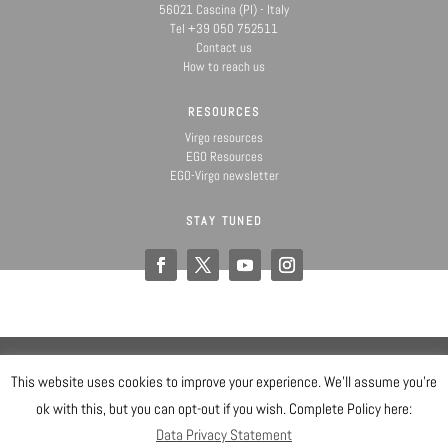
56021 Cascina (PI) - Italy
Tel +39 050 752511
Contact us
How to reach us
RESOURCES
Virgo resources
EGO Resources
EGO-Virgo newsletter
STAY TUNED
@ Copyright EGO 2019
This website uses cookies to improve your experience. We'll assume you're
Data Privacy Statement
Sicurezza
ok with this, but you can opt-out if you wish. Complete Policy here:
Gender Equality Plan
Mappa del sito
Data Privacy Statement
Accedi