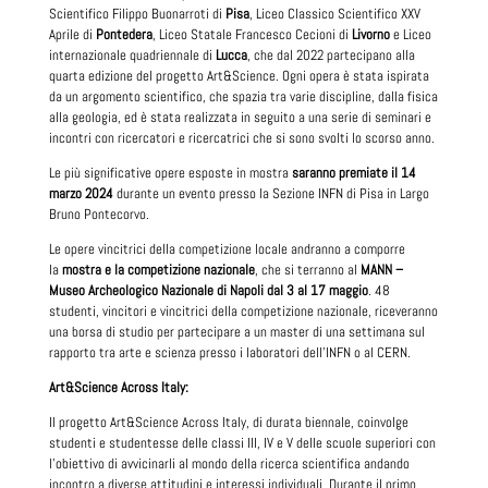
Scientifico Filippo Buonarroti di
Pisa
, Liceo Classico Scientifico XXV
Aprile di
Pontedera
, Liceo Statale Francesco Cecioni di
Livorno
e Liceo
internazionale quadriennale di
Lucca
, che dal 2022 partecipano alla
quarta edizione del progetto Art&Science. Ogni opera è stata ispirata
da un argomento scientifico, che spazia tra varie discipline, dalla fisica
alla geologia, ed è stata realizzata in seguito a una serie di seminari e
incontri con ricercatori e ricercatrici che si sono svolti lo scorso anno.
Le più significative opere esposte in mostra
saranno premiate
il 14
marzo 2024
durante un evento presso la Sezione INFN di Pisa in Largo
Bruno Pontecorvo.
Le opere vincitrici della competizione locale andranno a comporre
l
a
mostra e la competizione nazionale
, che si terranno al
MANN –
Museo Archeologico Nazionale di Napoli dal 3 al 17 maggio
.
48
studenti, vincitori e vincitrici della competizione nazionale, riceveranno
una borsa di studio per partecipare a un master di una settimana sul
rapporto tra arte e scienza presso i laboratori dell’INFN o al CERN.
Art&Science Across Italy:
Il progetto Art&Science Across Italy, di durata biennale, coinvolge
studenti e studentesse delle classi III, IV e V delle scuole superiori con
l’obiettivo di avvicinarli al mondo della ricerca scientifica andando
incontro a diverse attitudini e interessi individuali. Durante il primo