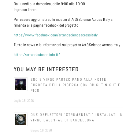
Dal lunedì alla domenica, dalle 9:00 alle 19:00
Ingresso libero
Per essere aggiornati sulle mostre di Art&Science Across Italy si
rimanda alla pagina facebook del progetto
https://www.facebook.com/artandscienceacrossitaly
Tutte le news e le informazioni sul progetto Art&Science Across Italy
https://artandscience.infn.it/
YOU MAY BE INTERESTED
EGO E VIRGO PARTECIPANO ALLA NOTTE
EUROPEA DELLA RICERCA CON BRIGHT NIGHT E
PICO
Luglio 15, 2026
DUE DEFLETTORI “STRUMENTATI” INSTALLATI IN
VIRGO DALL’IFAE DI BARCELLONA
Giugno 19, 2026