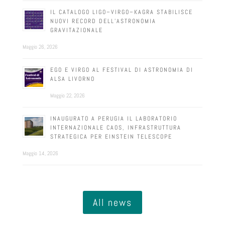
IL CATALOGO LIGO–VIRGO–KAGRA STABILISCE
NUOVI RECORD DELL’ASTRONOMIA
GRAVITAZIONALE
Maggio 26, 2026
EGO E VIRGO AL FESTIVAL DI ASTRONOMIA DI
ALSA LIVORNO
Maggio 22, 2026
INAUGURATO A PERUGIA IL LABORATORIO
INTERNAZIONALE CAOS, INFRASTRUTTURA
STRATEGICA PER EINSTEIN TELESCOPE
Maggio 14, 2026
All news