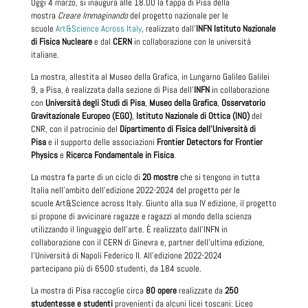
Oggi 4 marzo, si inaugura alle 18.00 la tappa di Pisa della
mostra
Creare Immaginando
del progetto nazionale per le
scuole
Art&Science Across Italy
, realizzato dall’
INFN Istituto Nazionale
di Fisica Nucleare
e dal
CERN
in collaborazione con le università
italiane.
La mostra, allestita al Museo della Grafica, in Lungarno Galileo Galilei
9, a Pisa, è realizzata dalla sezione di Pisa dell’
INFN
in collaborazione
con
Università degli Studi di Pisa
,
Museo della Grafica
,
Osservatorio
Gravitazionale Europeo (EGO)
,
Istituto Nazionale di Ottica (INO)
del
CNR, con il patrocinio del
Dipartimento di Fisica dell’Università di
Pisa
e il supporto delle associazioni
Frontier Detectors for Frontier
Physics
e
Ricerca Fondamentale in Fisica
.
La mostra fa parte di un ciclo di
20 mostre
che si tengono in tutta
Italia nell'ambito dell’edizione 2022-2024 del progetto per le
scuole Art&Science across Italy. Giunto alla sua IV edizione, il progetto
si propone di avvicinare ragazze e ragazzi al mondo della scienza
utilizzando il linguaggio dell’arte. È realizzato dall'INFN in
collaborazione con il CERN di Ginevra e, partner dell’ultima edizione,
l’Università di Napoli Federico II.
All'edizione 2022-2024
partecipano più di 6500 studenti, da 184 scuole.
La mostra di Pisa raccoglie circa
80 opere
realizzate da
250
studentesse e studenti
provenienti da alcuni licei toscani: Liceo