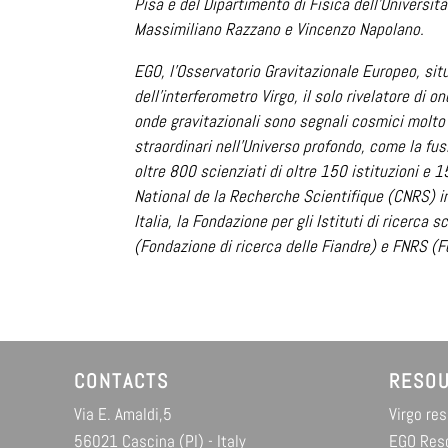
Pisa e del Dipartimento di Fisica dell’Università
Massimiliano Razzano e Vincenzo Napolano.
EGO, l’Osservatorio Gravitazionale Europeo, sit
dell’interferometro Virgo, il solo rivelatore di 
onde gravitazionali sono segnali cosmici molto
straordinari nell'Universo profondo, come la fusi
oltre 800 scienziati di oltre 150 istituzioni e 1
National de la Recherche Scientifique (CNRS) in 
Italia, la Fondazione per gli Istituti di ricerca
(Fondazione di ricerca delle Fiandre) e FNRS (F
CONTACTS
RESO
Via E. Amaldi,5
Virgo re
56021 Cascina (PI) - Italy
EGO Res