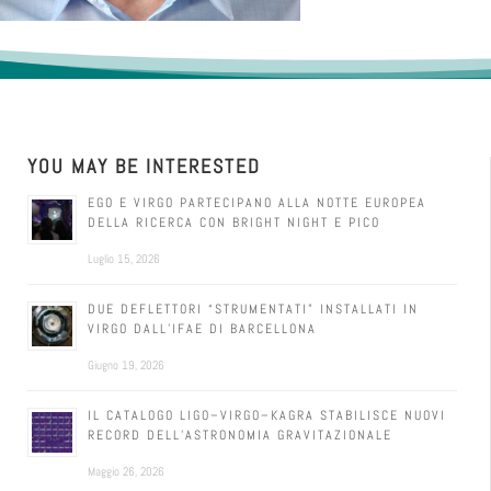
YOU MAY BE INTERESTED
EGO E VIRGO PARTECIPANO ALLA NOTTE EUROPEA
DELLA RICERCA CON BRIGHT NIGHT E PICO
Luglio 15, 2026
DUE DEFLETTORI “STRUMENTATI” INSTALLATI IN
VIRGO DALL’IFAE DI BARCELLONA
Giugno 19, 2026
IL CATALOGO LIGO–VIRGO–KAGRA STABILISCE NUOVI
RECORD DELL’ASTRONOMIA GRAVITAZIONALE
Maggio 26, 2026