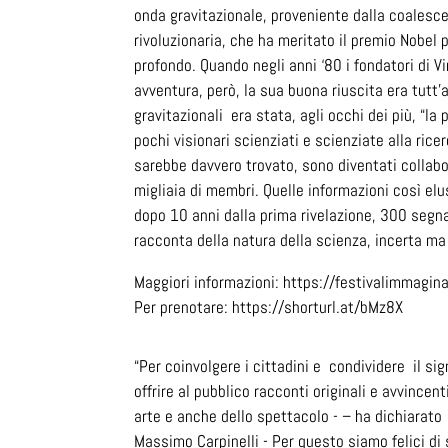
onda gravitazionale, proveniente dalla coalesce
rivoluzionaria, che ha meritato il premio Nobel p
profondo. Quando negli anni ‘80 i fondatori di Vi
avventura, però, la sua buona riuscita era tutt’
gravitazionali era stata, agli occhi dei più, “la p
pochi visionari scienziati e scienziate alla ri
sarebbe davvero trovato, sono diventati collabo
migliaia di membri. Quelle informazioni così el
dopo 10 anni dalla prima rivelazione, 300 segna
racconta della natura della scienza, incerta ma
Maggiori informazioni: https://festivalimmagina
Per prenotare: https://shorturl.at/bMz8X
“Per coinvolgere i cittadini e condividere il sign
offrire al pubblico racconti originali e avvincen
arte e anche dello spettacolo - – ha dichiarato 
Massimo Carpinelli - Per questo siamo felici di