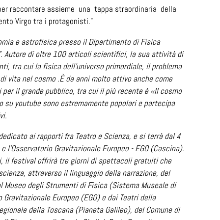
 per raccontare assieme una tappa straordinaria della
to Virgo tra i protagonisti.”
ia e astrofisica presso il Dipartimento di Fisica
 Autore di oltre 100 articoli scientifici, la sua attività di
 tra cui la fisica dell’universo primordiale, il problema
a di vita nel cosmo .È da anni molto attivo anche come
ri per il grande pubblico, tra cui il più recente è «Il cosmo
ideo su youtube sono estremamente popolari e partecipa
vi.
dedicato ai rapporti fra Teatro e Scienza, e si terrà dal 4
a) e l’Osservatorio Gravitazionale Europeo - EGO (Cascina).
il festival offrirà tre giorni di spettacoli gratuiti che
cienza, attraverso il linguaggio della narrazione, del
al Museo degli Strumenti di Fisica (Sistema Museale di
io Gravitazionale Europeo (EGO) e dai Teatri della
egionale della Toscana (Pianeta Galileo), del Comune di