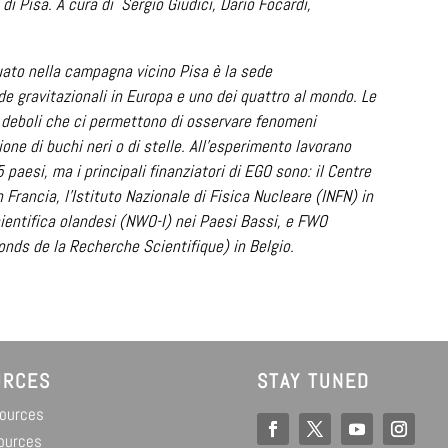
 di Pisa. A cura di Sergio Giudici, Dario Focardi,
uato nella campagna vicino Pisa è la sede
onde gravitazionali in Europa e uno dei quattro al mondo. Le
 deboli che ci permettono di osservare fenomeni
one di buchi neri o di stelle. All’esperimento lavorano
5 paesi, ma i principali finanziatori di EGO sono: il Centre
Francia, l'Istituto Nazionale di Fisica Nucleare (INFN) in
 scientifica olandesi (NWO-I) nei Paesi Bassi, e FWO
onds de la Recherche Scientifique) in Belgio.
URCES
STAY TUNED
sources
ources