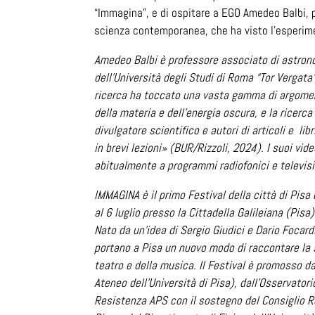
“Immagina”, e di ospitare a EGO Amedeo Balbi,
scienza contemporanea, che ha visto l’esperimen
Amedeo Balbi è professore associato di astronom
dell’Università degli Studi di Roma “Tor Vergata”.
ricerca ha toccato una vasta gamma di argomenti,
della materia e dell’energia oscura, e la ricerc
divulgatore scientifico e autori di articoli e lib
in brevi lezioni» (BUR/Rizzoli, 2024). I suoi v
abitualmente a programmi radiofonici e televisi
IMMAGINA è il primo Festival della città di Pisa 
al 6 luglio presso la Cittadella Galileiana (Pis
Nato da un’idea di Sergio Giudici e Dario Focardi, 
portano a Pisa un nuovo modo di raccontare la s
teatro e della musica. Il Festival è promosso d
Ateneo dell’Università di Pisa), dall’Osservator
Resistenza APS con il sostegno del Consiglio R