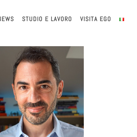
with us
Intranet
EGO TDS
EGO Taxi
CRAL EGO-VIRGO
NEWS
STUDIO E LAVORO
VISITA EGO