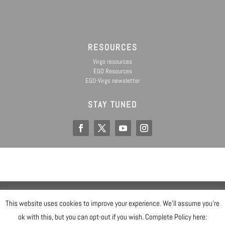
RESOURCES
Virgo resources
EGO Resources
EGO-Virgo newsletter
STAY TUNED
EGO IS A CONSORTIUM OF
@ Copyright EGO 2019
This website uses cookies to improve your experience. We'll assume you're
Data Privacy Statement
Sicurezza
ok with this, but you can opt-out if you wish. Complete Policy here:
Gender Equality Plan
Mappa del sito