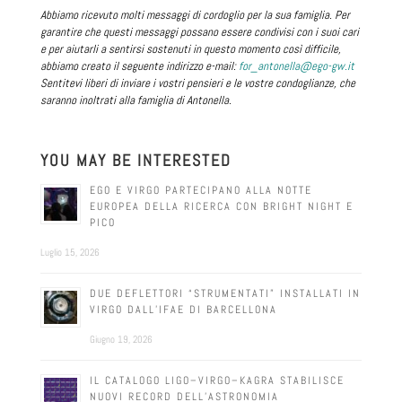
Abbiamo ricevuto molti messaggi di cordoglio per la sua famiglia. Per
garantire che questi messaggi possano essere condivisi con i suoi cari
e per aiutarli a sentirsi sostenuti in questo momento così difficile,
abbiamo creato il seguente indirizzo e-mail:
for_antonella@ego-gw.it
Sentitevi liberi di inviare i vostri pensieri e le vostre condoglianze, che
saranno inoltrati alla famiglia di Antonella.
YOU MAY BE INTERESTED
EGO E VIRGO PARTECIPANO ALLA NOTTE
EUROPEA DELLA RICERCA CON BRIGHT NIGHT E
PICO
Luglio 15, 2026
DUE DEFLETTORI “STRUMENTATI” INSTALLATI IN
VIRGO DALL’IFAE DI BARCELLONA
Giugno 19, 2026
IL CATALOGO LIGO–VIRGO–KAGRA STABILISCE
NUOVI RECORD DELL’ASTRONOMIA