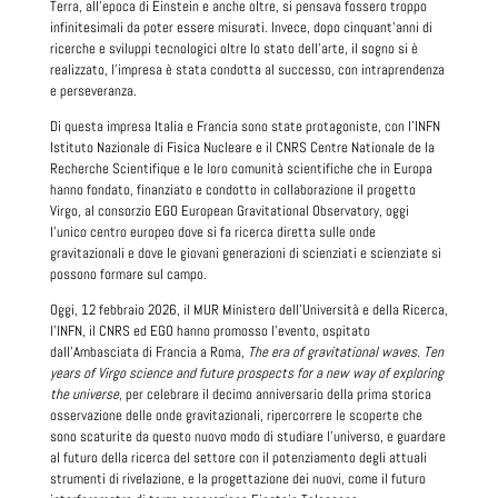
Terra, all’epoca di Einstein e anche oltre, si pensava fossero troppo
infinitesimali da poter essere misurati. Invece, dopo cinquant’anni di
ricerche e sviluppi tecnologici oltre lo stato dell’arte, il sogno si è
realizzato, l’impresa è stata condotta al successo, con intraprendenza
e perseveranza.
Di questa impresa Italia e Francia sono state protagoniste, con l’INFN
Istituto Nazionale di Fisica Nucleare e il CNRS Centre Nationale de la
Recherche Scientifique e le loro comunità scientifiche che in Europa
hanno fondato, finanziato e condotto in collaborazione il progetto
Virgo, al consorzio EGO European Gravitational Observatory, oggi
l’unico centro europeo dove si fa ricerca diretta sulle onde
gravitazionali e dove le giovani generazioni di scienziati e scienziate si
possono formare sul campo.
Oggi, 12 febbraio 2026, il MUR Ministero dell’Università e della Ricerca,
l’INFN, il CNRS ed EGO hanno promosso l’evento, ospitato
dall’Ambasciata di Francia a Roma,
The era of gravitational waves. Ten
years of Virgo science and future prospects for a new way of exploring
the universe
, per celebrare il decimo anniversario della prima storica
osservazione delle onde gravitazionali, ripercorrere le scoperte che
sono scaturite da questo nuovo modo di studiare l’universo, e guardare
al futuro della ricerca del settore con il potenziamento degli attuali
strumenti di rivelazione, e la progettazione dei nuovi, come il futuro