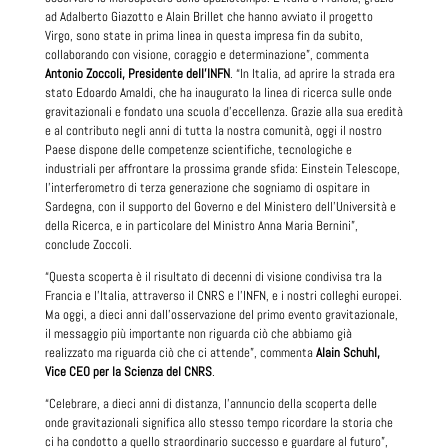
ad Adalberto Giazotto e Alain Brillet che hanno avviato il progetto
Virgo, sono state in prima linea in questa impresa fin da subito,
collaborando con visione, coraggio e determinazione”, commenta
Antonio Zoccoli, Presidente dell’INFN
. “In Italia, ad aprire la strada era
stato Edoardo Amaldi, che ha inaugurato la linea di ricerca sulle onde
gravitazionali e fondato una scuola d’eccellenza. Grazie alla sua eredità
e al contributo negli anni di tutta la nostra comunità, oggi il nostro
Paese dispone delle competenze scientifiche, tecnologiche e
industriali per affrontare la prossima grande sfida: Einstein Telescope,
l’interferometro di terza generazione che sogniamo di ospitare in
Sardegna, con il supporto del Governo e del Ministero dell’Università e
della Ricerca, e in particolare del Ministro Anna Maria Bernini”,
conclude Zoccoli.
“Questa scoperta è il risultato di decenni di visione condivisa tra la
Francia e l’Italia, attraverso il CNRS e l’INFN, e i nostri colleghi europei.
Ma oggi, a dieci anni dall’osservazione del primo evento gravitazionale,
il messaggio più importante non riguarda ciò che abbiamo già
realizzato ma riguarda ciò che ci attende”, commenta
Alain Schuhl,
Vice CEO per la Scienza del CNRS
.
“Celebrare, a dieci anni di distanza, l’annuncio della scoperta delle
onde gravitazionali significa allo stesso tempo ricordare la storia che
ci ha condotto a quello straordinario successo e guardare al futuro”,