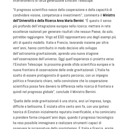
interferometro di terza generazione Einstein Telescope.
“Il progresso scientifico nasce dalla cooperazione e dalla capacità di
condividere visione, competenze e investimenti”, commenta il
Ministro
dell’Università e della Ricerca Anna Maria Bernini
. “È questo il senso
più profondo dell’integrazione europea nella ricerca: mettere in rete
eccellenze nazionali per generare risultati che nessun Paese, da solo,
potrebbe raggiungere. Virgo ed EGO rappresentano uno degli esempi più
alti di questo modello. Italia e Francia, lavorando insieme per oltre
vent’anni, hanno contribuito in modo decisivo allo sviluppo
dell’astronomia gravitazionale, aprendo una nuova stagione
nell’osservazione dell’universo. Oggi quell’esperienza ci proietta verso
l’Einstein Telescope: la prossima grande sfida scientifica europea e la
nuova frontiera di osservazione delle onde gravitazionali. L’Italia ha
scelto di essere protagonista di questo percorso, con un impegno
politico e finanziario chiaro, nella convinzione che la cooperazione
scientifica possa fare davvero la differenza nella ricerca di frontiera e
quindi nel progresso globale”, conclude il Ministro Bernini.
“Quella delle onde gravitazionali è una storia, anzi un’impresa, lunga,
difficile e bellissima. È iniziata oltre cento anni fa, con una ipotesi
teorica di Einstein inizialmente reputata inverificabile, e ha cominciato
a prendere forma cinquant’anni dopo, quando il progresso tecnologico
ha reso possibile immaginare e realizzare strumenti capaci di
osservare le increspature dello spaziotempo. E Italia e Francia, grazie