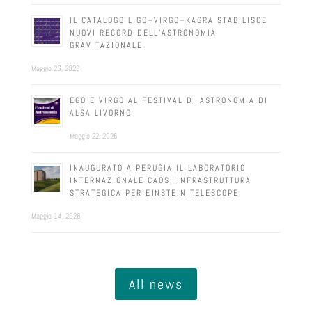
IL CATALOGO LIGO–VIRGO–KAGRA STABILISCE
NUOVI RECORD DELL’ASTRONOMIA
GRAVITAZIONALE
Maggio 26, 2026
EGO E VIRGO AL FESTIVAL DI ASTRONOMIA DI
ALSA LIVORNO
Maggio 22, 2026
INAUGURATO A PERUGIA IL LABORATORIO
INTERNAZIONALE CAOS, INFRASTRUTTURA
STRATEGICA PER EINSTEIN TELESCOPE
Maggio 14, 2026
All news