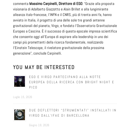
commenta
Massimo Carpinelli, Direttore di EGO
. “Grazie alla proposta
visionaria di Adalberto Giazzotto e Alain Brillet e alla lungimirante
alleanza italo-francese, l’INFN e il CNRS, più di trenta anni fa, hanno
avviato in Italia, il progetto di una delle sole tre grandi antenne
gravitazionali del pianeta, Virgo, e fondato l’Osservatorio Gravitazionale
Europeo a Cascina. È il successo di questa epocale impresa scientifica
che consente oggi all’Europa di aspirare alla leadership in uno dei
campi più promettenti della ricerca fondamentale, realizzando
l’Einstein Telescope, il rivelatore gravitazionale della prossima
generazione”, conclude Carpinelli.
YOU MAY BE INTERESTED
EGO E VIRGO PARTECIPANO ALLA NOTTE
EUROPEA DELLA RICERCA CON BRIGHT NIGHT E
PICO
Luglio 15, 2026
DUE DEFLETTORI “STRUMENTATI” INSTALLATI IN
VIRGO DALL’IFAE DI BARCELLONA
Giugno 19, 2026