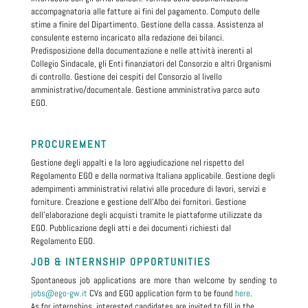
accompagnatoria alle fatture ai fini del pagamento. Computo delle
stime a finire del Dipartimento. Gestione della cassa. Assistenza al
consulente esterno incaricato alla redazione dei bilanci.
Predisposizione della documentazione e nelle attività inerenti al
Collegio Sindacale, gli Enti finanziatori del Consorzio e altri Organismi
di controllo. Gestione dei cespiti del Consorzio al livello
amministrativo/documentale. Gestione amministrativa parco auto
EGO.
PROCUREMENT
Gestione degli appalti e la loro aggiudicazione nel rispetto del
Regolamento EGO e della normativa Italiana applicabile. Gestione degli
adempimenti amministrativi relativi alle procedure di lavori, servizi e
forniture. Creazione e gestione dell’Albo dei fornitori. Gestione
dell'elaborazione degli acquisti tramite le piattaforme utilizzate da
EGO. Pubblicazione degli atti e dei documenti richiesti dal
Regolamento EGO.
JOB & INTERNSHIP OPPORTUNITIES
Spontaneous job applications are more than welcome by sending to
jobs@ego-gw.it
CVs and EGO application form to be found
here
.
As for internships, interested candidates are invited to fill in the