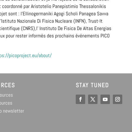
st coordonné par Aristotelio Panepistimio Thessalonikis
ojet sont : l’Ellinogermaniki Agogi Scholi Panagea Savva
Istituto Nazionale Di Fisica Nucleare (INFN), Trust-It
ientifique (CNRS),l’ Instituto De Fisica De Altas Energias
aux pour rester informés des prochains événements PICO
ps://picoproject.eu/about/
URCES
STAY TUNED
sources
ources
o newsletter