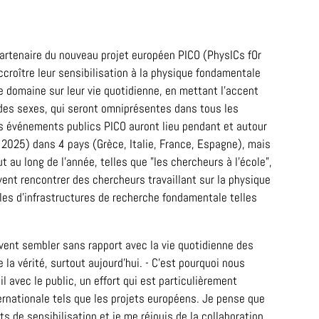
rtenaire du nouveau projet européen PICO (PhysICs fOr
 accroître leur sensibilisation à la physique fondamentale
e domaine sur leur vie quotidienne, en mettant l'accent
ité des sexes, qui seront omniprésentes dans tous les
es événements publics PICO auront lieu pendant et autour
2025) dans 4 pays (Grèce, Italie, France, Espagne), mais
 au long de l'année, telles que "les chercheurs à l'école",
uvent rencontrer des chercheurs travaillant sur la physique
elles d'infrastructures de recherche fondamentale telles
uvent sembler sans rapport avec la vie quotidienne des
 la vérité, surtout aujourd'hui. - C'est pourquoi nous
l avec le public, un effort qui est particulièrement
ernationale tels que les projets européens. Je pense que
 de sensibilisation et je me réjouis de la collaboration