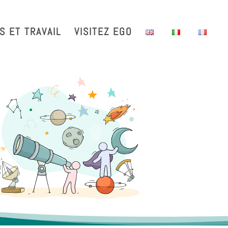
with us
Intranet
EGO TDS
EGO Taxi
CRAL EGO-VIRGO
S ET TRAVAIL
VISITEZ EGO