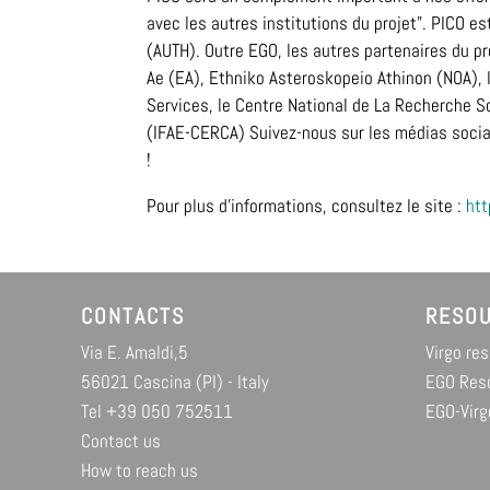
avec les autres institutions du projet". PICO e
(AUTH). Outre EGO, les autres partenaires du pr
Ae (EA), Ethniko Asteroskopeio Athinon (NOA), l’
Services, le Centre National de La Recherche Sc
(IFAE-CERCA) Suivez-nous sur les médias soci
!
Pour plus d'informations, consultez le site :
htt
CONTACTS
RESO
Via E. Amaldi,5
Virgo re
56021 Cascina (PI) - Italy
EGO Res
Tel +39 050 752511
EGO-Virg
Contact us
How to reach us