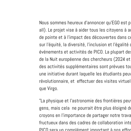
Nous sommes heureux d'annoncer qu'EGO est pa
all). Le projet vise à aider tous les citoyens à
de pointe et à l'impact des découvertes dans c
sur l'équité, la diversité, l'inclusion et l'égal
événements et activités de PICO. La plupart d
de la Nuit européenne des chercheurs (2024 et 
des activités supplémentaires sont prévues tout
une initiative durant laquelle les étudiants pe
révolutionnaire, et effectuer des visites virtu
que Virgo.
"La physique et l'astronomie des frontières pe
gens, mais cela ne pourrait être plus éloigné de
croyons en l'importance de partager notre travai
fructueux dans des cadres de collaboration int
PICO sera un complément important à nos efforts