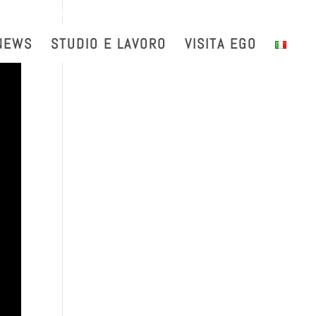
with us
Intranet
EGO TDS
EGO Taxi
CRAL EGO-VIRGO
NEWS
STUDIO E LAVORO
VISITA EGO