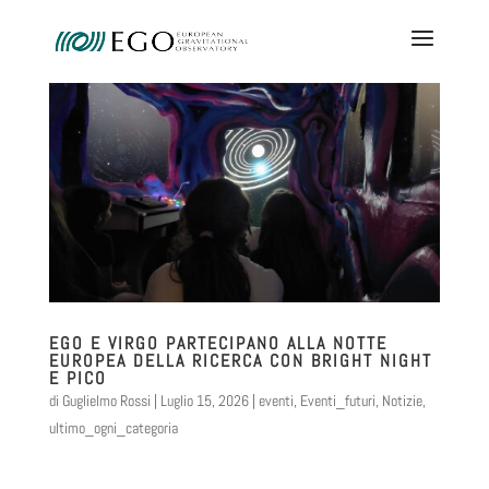
EGO E VIRGO PARTECIPANO ALLA NOTTE
EUROPEA DELLA RICERCA CON BRIGHT NIGHT
E PICO
di
Guglielmo Rossi
|
Luglio 15, 2026
|
eventi
,
Eventi_futuri
,
Notizie
,
ultimo_ogni_categoria