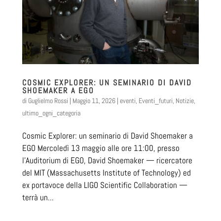
COSMIC EXPLORER: UN SEMINARIO DI DAVID
SHOEMAKER A EGO
di
Guglielmo Rossi
|
Maggio 11, 2026
|
eventi
,
Eventi_futuri
,
Notizie
,
ultimo_ogni_categoria
Cosmic Explorer: un seminario di David Shoemaker a
EGO Mercoledì 13 maggio alle ore 11:00, presso
l’Auditorium di EGO, David Shoemaker — ricercatore
del MIT (Massachusetts Institute of Technology) ed
ex portavoce della LIGO Scientific Collaboration —
terrà un...