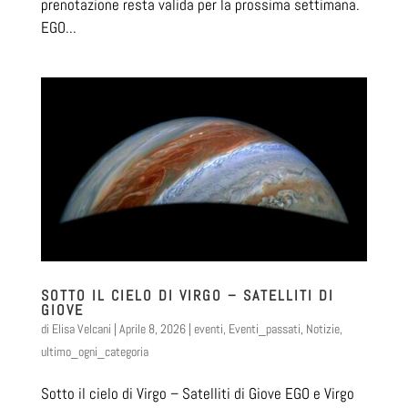
prenotazione resta valida per la prossima settimana.
EGO...
SOTTO IL CIELO DI VIRGO – SATELLITI DI
GIOVE
di
Elisa Velcani
|
Aprile 8, 2026
|
eventi
,
Eventi_passati
,
Notizie
,
ultimo_ogni_categoria
Sotto il cielo di Virgo – Satelliti di Giove EGO e Virgo