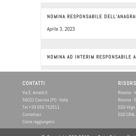
NOMINA RESPONSABILE DELL’ANAGRA
Aprile 3, 2023
NOMINA AD INTERIM RESPONSABILE 
CONTATTI
RISOR
Via E. Amaldi,5
Risorse - 
56021 Cascina (PI) - Italia
Risorse -
Tel +39 050 752511
EGO-Virgo
Contattaci
EGO CRAL
Come raggiungerci