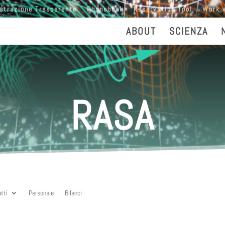
strazione Trasparente
Phonebook
Reservation Tool
Work 
ABOUT
SCIENZA
RASA
atti
Personale
Bilanci