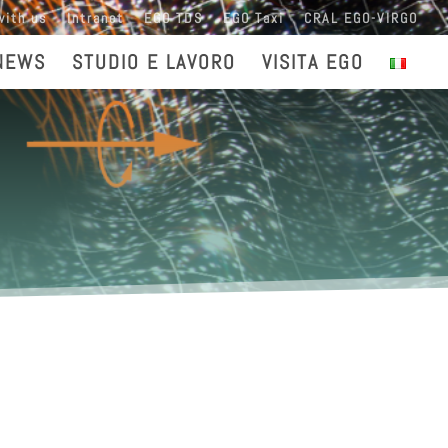
with us
Intranet
EGO TDS
EGO Taxi
CRAL EGO-VIRGO
NEWS
STUDIO E LAVORO
VISITA EGO