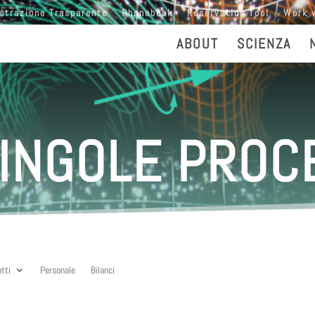
strazione Trasparente
Phonebook
Reservation Tool
Work 
ABOUT
SCIENZA
SINGOLE PRO
atti
Personale
Bilanci