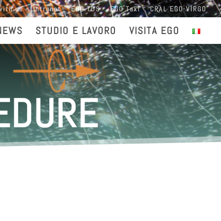
with us
Intranet
EGO TDS
EGO Taxi
CRAL EGO-VIRGO
NEWS
STUDIO E LAVORO
VISITA EGO
CEDURE