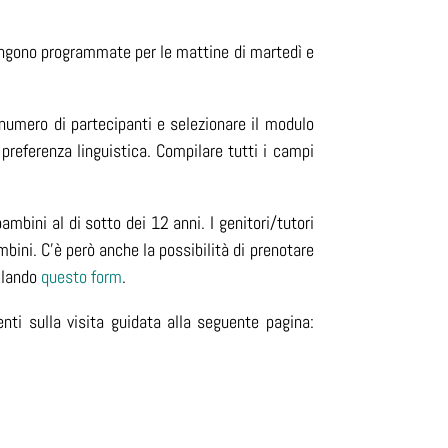
e vengono programmate per le mattine di martedì e
 numero di partecipanti e selezionare il modulo
preferenza linguistica. Compilare tutti i campi
mbini al di sotto dei 12 anni. I genitori/tutori
mbini. C'è
però anche la possibilità di prenotare
pilando
questo form
.
enti sulla visita guidata alla seguente pagina: