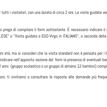
 tutti i visitatori, con una durata di circa 2 ore. Le visite guidat
si prega di compilare il form sottostante.
È necessario indicare il
LESE" o "Visita guidata a EGO-Virgo in ITALIANO", a seconda della 
i età, ma si consideri che la visita standard non è pensata per i ba
indicare nell’apposita sezione del form la presenza di eventuali ba
 12 anni (gruppo scolastico o un gruppo di almeno 12 bambini) com
ioni, ti invitiamo a consultare le risposte alle domande più frequ