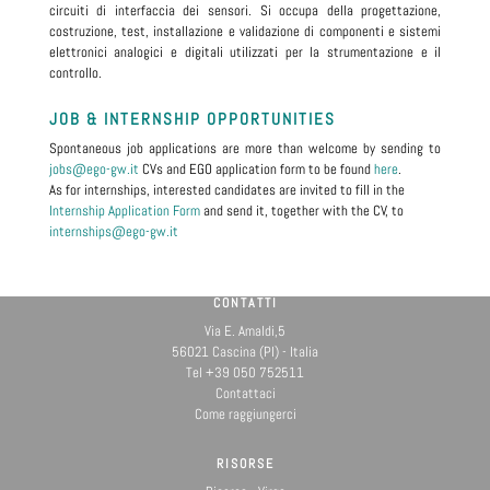
circuiti di interfaccia dei sensori. Si occupa della progettazione,
costruzione, test, installazione e validazione di componenti e sistemi
elettronici analogici e digitali utilizzati per la strumentazione e il
controllo.
JOB & INTERNSHIP OPPORTUNITIES
Spontaneous job applications are more than welcome by sending to
jobs@ego-gw.it
CVs and EGO application form to be found
here
.
As for internships, interested candidates are invited to fill in the
Internship Application Form
and send it, together with the CV, to
internships@ego-gw.it
CONTATTI
Via E. Amaldi,5
56021 Cascina (PI) - Italia
Tel +39 050 752511
Contattaci
Come raggiungerci
RISORSE