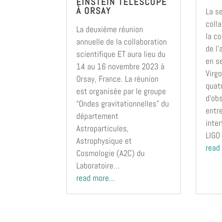
EINSTEIN TELESCOPE
À ORSAY
La s
coll
La deuxième réunion
la c
annuelle de la collaboration
de l
scientifique ET aura lieu du
en s
14 au 16 novembre 2023 à
Virgo
Orsay, France. La réunion
quat
est organisée par le groupe
d’ob
“Ondes gravitationnelles” du
entr
département
inte
Astroparticules,
LIGO
Astrophysique et
read
Cosmologie (A2C) du
Laboratoire…
read more…