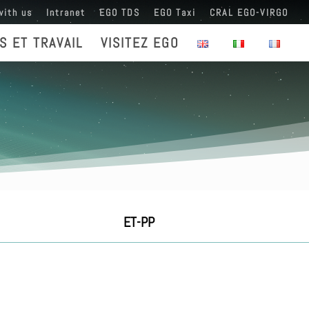
with us
Intranet
EGO TDS
EGO Taxi
CRAL EGO-VIRGO
S ET TRAVAIL
VISITEZ EGO
ET-PP