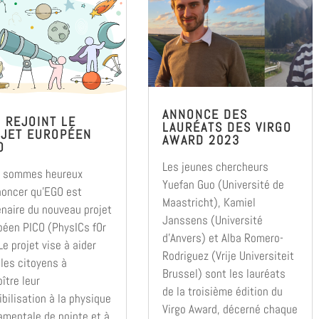
ANNONCE DES
 REJOINT LE
LAURÉATS DES VIRGO
JET EUROPÉEN
AWARD 2023
O
Les jeunes chercheurs
 sommes heureux
Yuefan Guo (Université de
noncer qu’EGO est
Maastricht), Kamiel
enaire du nouveau projet
Janssens (Université
péen PICO (PhysICs fOr
d’Anvers) et Alba Romero-
 Le projet vise à aider
Rodriguez (Vrije Universiteit
 les citoyens à
Brussel) sont les lauréats
ître leur
de la troisième édition du
bilisation à la physique
Virgo Award, décerné chaque
amentale de pointe et à