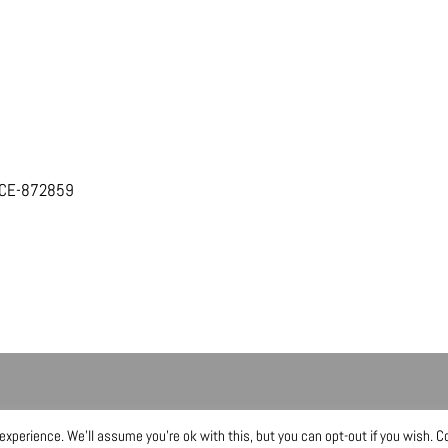
ORCE-872859
xperience. We'll assume you're ok with this, but you can opt-out if you wish. C
tement
Safety
Gender Equality Plan
Sitemap
Login