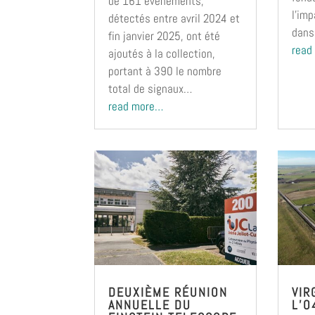
de 161 événements,
l’im
détectés entre avril 2024 et
dans
fin janvier 2025, ont été
read
ajoutés à la collection,
portant à 390 le nombre
total de signaux…
read more…
DEUXIÈME RÉUNION
VIR
ANNUELLE DU
L’O