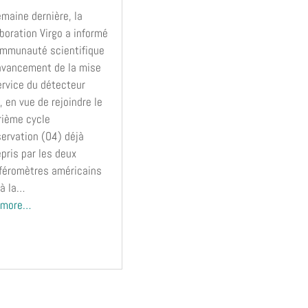
emaine dernière, la
aboration Virgo a informé
ommunauté scientifique
’avancement de la mise
ervice du détecteur
, en vue de rejoindre le
rième cycle
servation (O4) déjà
epris par les deux
rféromètres américains
 à la…
 more…