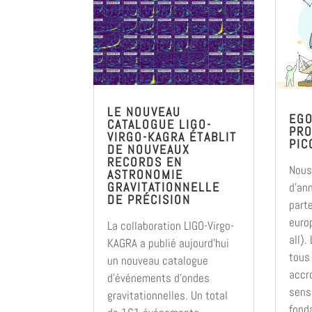
LE NOUVEAU
EGO
CATALOGUE LIGO-
PRO
VIRGO-KAGRA ÉTABLIT
PIC
DE NOUVEAUX
RECORDS EN
Nous
ASTRONOMIE
GRAVITATIONNELLE
d’an
DE PRÉCISION
part
euro
La collaboration LIGO-Virgo-
all).
KAGRA a publié aujourd’hui
tous
un nouveau catalogue
accro
d’événements d’ondes
sensi
gravitationnelles. Un total
fond