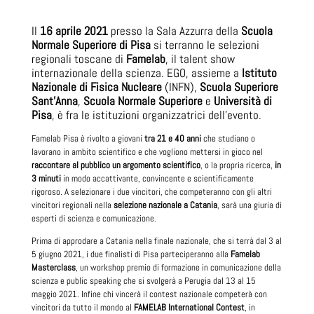
Il
16 aprile 2021
presso la Sala Azzurra della
Scuola
Normale Superiore di Pisa
si terranno le selezioni
regionali toscane di
Famelab
, il talent show
internazionale della scienza. EGO, assieme a
Istituto
Nazionale di Fisica Nucleare
(INFN),
Scuola Superiore
Sant'Anna
,
Scuola Normale Superiore
e
Università di
Pisa
, è fra le istituzioni organizzatrici dell’evento.
Famelab Pisa è rivolto a giovani
tra 21 e 40 anni
che studiano o
lavorano in ambito scientifico e che vogliono mettersi in gioco nel
raccontare al pubblico un argomento scientifico
, o la propria ricerca,
in
3 minuti
in modo accattivante, convincente e scientificamente
rigoroso. A selezionare i due vincitori, che competeranno con gli altri
vincitori regionali nella
selezione nazionale a Catania
, sarà una giuria di
esperti di scienza e comunicazione.
Prima di approdare a Catania nella finale nazionale, che si terrà dal 3 al
5 giugno 2021, i due finalisti di Pisa parteciperanno alla
Famelab
Masterclass
, un workshop premio di formazione in comunicazione della
scienza e public speaking che si svolgerà a Perugia dal 13 al 15
maggio 2021. Infine chi vincerà il contest nazionale competerà con
vincitori da tutto il mondo al
FAMELAB International Contest
, in