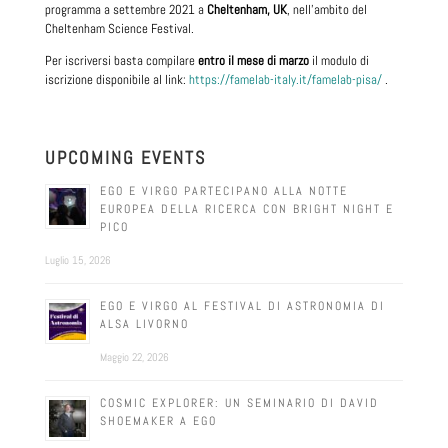
programma a settembre 2021 a
Cheltenham, UK
, nell’ambito del
Cheltenham Science Festival.
Per iscriversi basta compilare
entro il mese di marzo
il modulo di
iscrizione disponibile al link:
https://famelab-italy.it/famelab-pisa/
.
UPCOMING EVENTS
EGO E VIRGO PARTECIPANO ALLA NOTTE
EUROPEA DELLA RICERCA CON BRIGHT NIGHT E
PICO
Luglio 15, 2026
EGO E VIRGO AL FESTIVAL DI ASTRONOMIA DI
ALSA LIVORNO
Maggio 22, 2026
COSMIC EXPLORER: UN SEMINARIO DI DAVID
SHOEMAKER A EGO