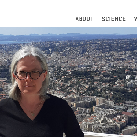
strazione Trasparente
Phonebook
Reservation Tool
Work 
ABOUT
SCIENCE