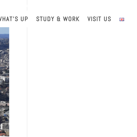
with us
Intranet
EGO TDS
EGO Taxi
CRAL EGO-VIRGO
WHAT’S UP
STUDY & WORK
VISIT US