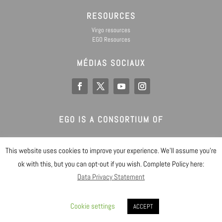
RESOURCES
Virgo resources
EGO Resources
MÉDIAS SOCIAUX
EGO IS A CONSORTIUM OF
This website uses cookies to improve your experience. We'll assume you're
@ Copyright EGO 2019
ok with this, but you can opt-out if you wish. Complete Policy here:
Data Privacy Statement
Safety
Data Privacy Statement
Gender Equality Plan
Sitemap
Login
Cookie settings
ACCEPT
Designed by EGO IT Dept