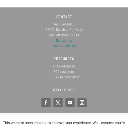
CONTACT
Via E. Amaldi,5
56021 Cascina (PI) - Italy
Tel +39 050 752511
Contact us
How to reach us
RESOURCES
Virgo resources
EGO resources
EGO-Virgo newsletter
STAY TUNED
This website uses cookies to improve your experience. We'll assume you're
EGO IS A CONSORTIUM OF
@ Copyright EGO 2019