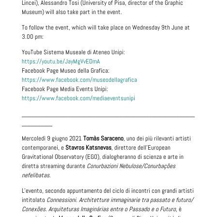
Lincei), Alessandro Tosi (University of Pisa, director of the Graphic
Museum) will also take part in the event.
To follow the event, which will take place on Wednesday 9th June at
3.00 pm:
YouTube Sistema Museale di Ateneo Unipi:
https://youtu.be/JayMgVvEDmA
Facebook Page Museo della Grafica:
https://www.facebook.com/museodellagrafica
Facebook Page Media Events Unipi:
https://www.facebook.com/mediaeventsunipi
___________________________________________________
_________
Mercoledì 9 giugno 2021
Tomàs Saraceno
, uno dei più rilevanti artisti
contemporanei, e
Stavros Katsnevas
, direttore dell’European
Gravitational Observatory (EGO), dialogheranno di scienza e arte in
diretta streaming durante
Conurbazioni Nebulose/Conurbações
nefelibatas
.
L’evento, secondo appuntamento del ciclo di incontri con grandi artisti
intitolato
Connessioni. Architetture immaginarie tra passato e futuro/
Conexões. Arquiteturas Imaginárias entre o Passado e o Futuro
, è