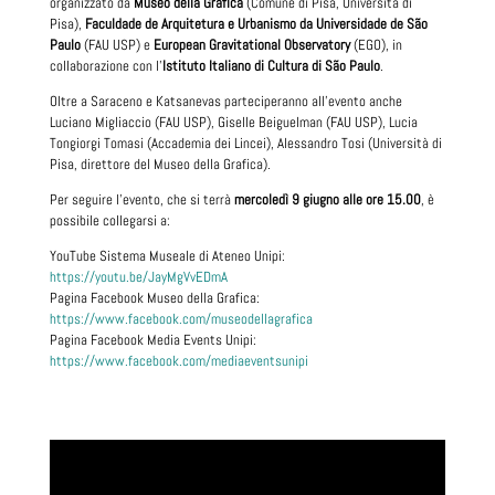
organizzato da
Museo della Grafica
(Comune di Pisa, Università di
Pisa),
Faculdade de Arquitetura e Urbanismo da Universidade de São
Paulo
(FAU USP) e
European Gravitational Observatory
(EGO), in
collaborazione con l’
Istituto Italiano di Cultura di São Paulo
.
Oltre a Saraceno e Katsanevas parteciperanno all’evento anche
Luciano Migliaccio (FAU USP), Giselle Beiguelman (FAU USP), Lucia
Tongiorgi Tomasi (Accademia dei Lincei), Alessandro Tosi (Università di
Pisa, direttore del Museo della Grafica).
Per seguire l’evento, che si terrà
mercoledì 9 giugno alle ore 15.00
, è
possibile collegarsi a:
YouTube Sistema Museale di Ateneo Unipi:
https://youtu.be/JayMgVvEDmA
Pagina Facebook Museo della Grafica:
https://www.facebook.com/museodellagrafica
Pagina Facebook Media Events Unipi:
https://www.facebook.com/mediaeventsunipi