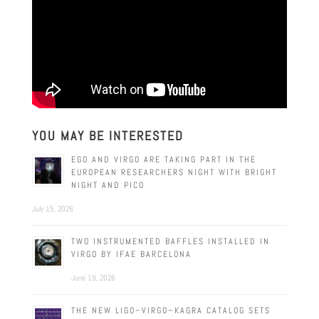
YOU MAY BE INTERESTED
EGO AND VIRGO ARE TAKING PART IN THE
EUROPEAN RESEARCHERS NIGHT WITH BRIGHT
NIGHT AND PICO
July 15, 2026
TWO INSTRUMENTED BAFFLES INSTALLED IN
VIRGO BY IFAE BARCELONA
June 19, 2026
THE NEW LIGO–VIRGO–KAGRA CATALOG SETS