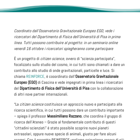
Coordinato dall’Osservatorio Gravitazionale Europeo EGO, vede i
ricercatori del Dipartimento di Fisica dell’Università di Pisa in prima
linea
.
Tutti possono contribuire al progetto: in un seminario online
venerdì 16 ottobre i ricercatori spiegheranno come partecipare
È un progetto di
citizen science
, ovvero di “scienza partecipata”,
focalizzato sullo studio del cosmo, in cui tutti sono chiamati a dare un
contributo allo studio di onde gravitazionali, particelle e luce. Si
chiama
REINFORCE
, è cooordinato dall’
Osservatorio Gravitazionale
Europeo (EGO)
di Cascina e vede impegnati in prima linea i ricercatori
del
Dipartimento di Fisica dell’Università di Pisa
con la collaborazione
di altri nove partner internazionali.
“La
citizen science
costituisce un approccio nuovo e partecipato alla
ricerca scientifica, in cui tutti possono dare un contributo importante
– spiega il professor
Massimiliano Razzano
, che coordina il gruppo di
ricerca dell’Ateneo – Grazie al fondamentale contributo di questi
”cittadini-scienziati” è stato possibile scoprire nuovi pianeti
extrasolari, oppure nuove specie di animali, giusto per fare alcuni
esempi. Con il progetto REINFORCE vogliamo coinvolgere ancora di più