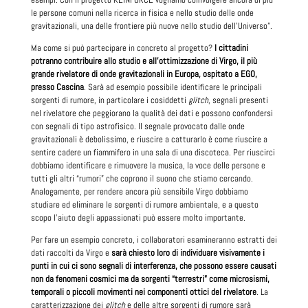
le persone comuni nella ricerca in fisica e nello studio delle onde
gravitazionali, una delle frontiere più nuove nello studio dell’Universo”.
Ma come si può partecipare in concreto al progetto?
I cittadini
potranno contribuire allo studio e all’ottimizzazione di Virgo, il più
grande rivelatore di onde gravitazionali in Europa, ospitato a EGO,
presso Cascina
. Sarà ad esempio possibile identificare le principali
sorgenti di rumore, in particolare i cosiddetti
glitch
, segnali presenti
nel rivelatore che peggiorano la qualità dei dati e possono confondersi
con segnali di tipo astrofisico. Il segnale provocato dalle onde
gravitazionali è debolissimo, e riuscire a catturarlo è come riuscire a
sentire cadere un fiammifero in una sala di una discoteca. Per riuscirci
dobbiamo identificare e rimuovere la musica, la voce delle persone e
tutti gli altri “rumori” che coprono il suono che stiamo cercando.
Analogamente, per rendere ancora più sensibile Virgo dobbiamo
studiare ed eliminare le sorgenti di rumore ambientale, e a questo
scopo l’aiuto degli appassionati può essere molto importante.
Per fare un esempio concreto, i collaboratori esamineranno estratti dei
dati raccolti da Virgo e
sarà chiesto loro di individuare visivamente i
punti in cui ci sono segnali di interferenza, che possono essere causati
non da fenomeni cosmici ma da sorgenti “terrestri” come microsismi,
temporali o piccoli movimenti nei componenti ottici del rivelatore
. La
caratterizzazione dei
glitch
e delle altre sorgenti di rumore sarà