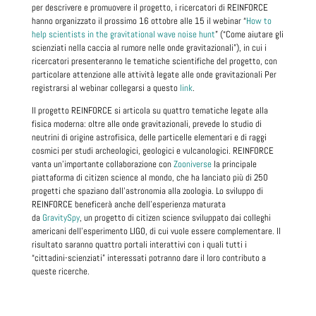
per descrivere e promuovere il progetto, i ricercatori di REINFORCE
hanno organizzato il prossimo 16 ottobre alle 15 il webinar “
How to
help scientists in the gravitational wave noise hunt
” (“Come aiutare gli
scienziati nella caccia al rumore nelle onde gravitazionali”), in cui i
ricercatori presenteranno le tematiche scientifiche del progetto, con
particolare attenzione alle attività legate alle onde gravitazionali Per
registrarsi al webinar collegarsi a questo
link
.
Il progetto REINFORCE si articola su quattro tematiche legate alla
fisica moderna: oltre alle onde gravitazionali, prevede lo studio di
neutrini di origine astrofisica, delle particelle elementari e di raggi
cosmici per studi archeologici, geologici e vulcanologici. REINFORCE
vanta un’importante collaborazione con
Zooniverse
la principale
piattaforma di citizen science al mondo, che ha lanciato più di 250
progetti che spaziano dall’astronomia alla zoologia. Lo sviluppo di
REINFORCE beneficerà anche dell’esperienza maturata
da
GravitySpy
, un progetto di citizen science sviluppato dai colleghi
americani dell’esperimento LIGO, di cui vuole essere complementare. Il
risultato saranno quattro portali interattivi con i quali tutti i
“cittadini-scienziati” interessati potranno dare il loro contributo a
queste ricerche.