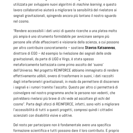
utilizzata per sviluppare nuovi algoritmi di
machine learning
, e questo
lavoro collaborativo aiuterà a migliorare la sensibilità del rivelatore ai
segnali gravitazionali, spingendo ancora più lontano il nostro sguardo
nel cosmo.
“Rendere accessibili i dati unici di queste ricerche a una platea molto
più ampia è uno strumento formidabile per avvicinare sempre più
persone alle sfide affascinanti e visionarie della scienza, a cui possono
per altro contribuire concretamente – sostiene
Stavros Katsanevas
,
direttore di EGO – Ad esempio la rivelazione dei segnali delle onde
gravitazionali, da parte di LIGO e Virgo, è stata spesso
metaforicamente battezzata come primo ascolto del ‘suono’
dell'Universo. Nel progetto REINFORCE abbiamo immaginato di rendere
effettivamente udibili, ovvero di trasformare in suoni, i dati raccolti
dagli interferometri gravitazionali, in modo da permettere di discernere
i segnali e i rumori tramite l’ascolto. Questo per altro ci permetterà di
coinvolgere nel nostro programma anche le persone non vedenti, che
potrebbero rivelarsi più brave di chi vede ad ascoltare gli echi del
cosmo”. Parte degli sforzi di REINFORCE, infatti, sono volti a migliorare
l’accessibilità di tutti a questi progetti, compresi quindi i cittadini
scienziati con disabilità visive e uditive.
Del resto per partecipare non è fondamentale avere una specifica
formazione scientifica e tutti possono dare il loro contributo. E proprio