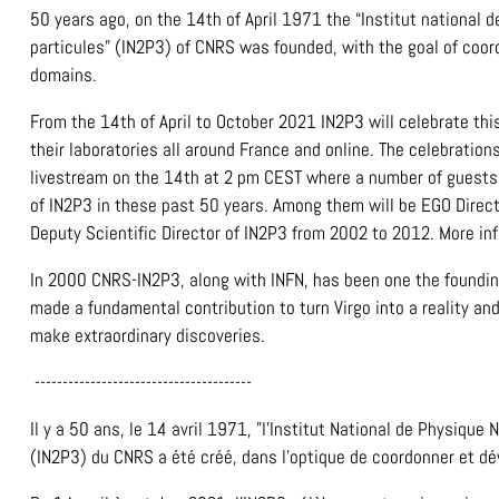
50 years ago, on the 14th of April 1971 the “Institut national d
particules” (IN2P3) of CNRS was founded, with the goal of coor
domains.
From the 14th of April to October 2021 IN2P3 will celebrate thi
their laboratories all around France and online. The celebration
livestream on the 14th at 2 pm CEST where a number of guests wi
of IN2P3 in these past 50 years. Among them will be EGO Dire
Deputy Scientific Director of IN2P3 from 2002 to 2012. More i
In 2000 CNRS-IN2P3, along with INFN, has been one the foundi
made a fundamental contribution to turn Virgo into a reality an
make extraordinary discoveries.
---------------------------------------
Il y a 50 ans, le 14 avril 1971, "l'Institut National de Physique
(IN2P3) du CNRS a été créé, dans l'optique de coordonner et d