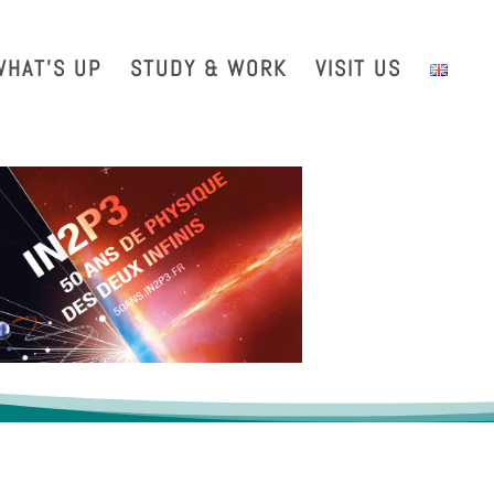
with us
Intranet
EGO TDS
EGO Taxi
CRAL EGO-VIRGO
WHAT’S UP
STUDY & WORK
VISIT US